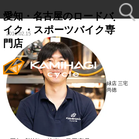
愛知・名古屋のロードバ
イク・スポーツバイク専
2019.02.15
toggl
門店
navig
緑店
三宅
尚徳