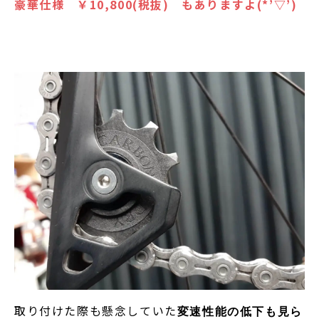
豪華仕様
￥10,800(税抜)
もありますよ(*’▽’)
取り付けた際も懸念していた
変速性能の低下も見ら