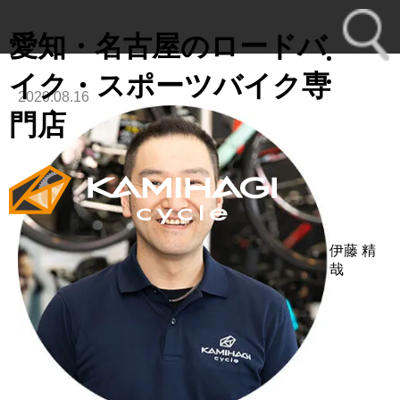
愛知・名古屋のロードバ
イク・スポーツバイク専
2020.08.16
toggl
門店
navig
伊藤 精
哉