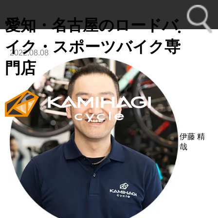
愛知・名古屋のロードバ
イク・スポーツバイク専
2022.08.08
toggl
門店
navig
伊藤 精
哉