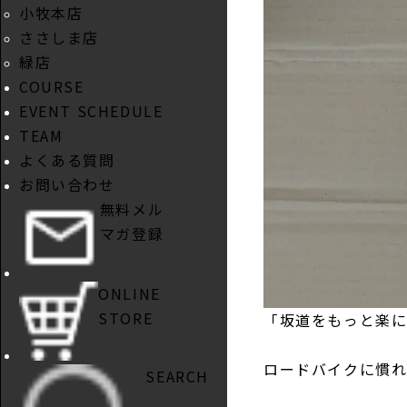
小牧本店
ささしま店
緑店
COURSE
EVENT SCHEDULE
TEAM
よくある質問
お問い合わせ
無料メル
マガ登録
ONLINE
STORE
「坂道をもっと楽に
ロードバイクに慣れ
SEARCH