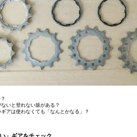
分？
がないと登れない坂がある？
いギアは使わなくても「なんとかなる」？
重い」ギアをチェック