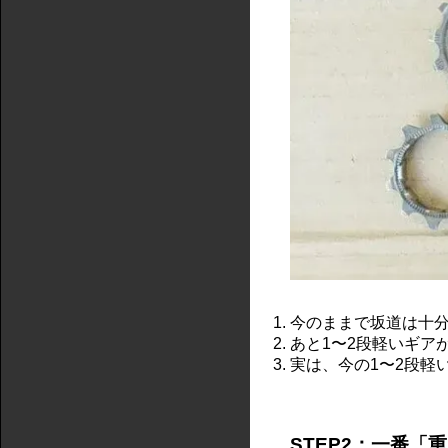
今のままで坂道は十
あと1〜2段軽いギア
実は、今の1〜2段軽
STEP2：一番「