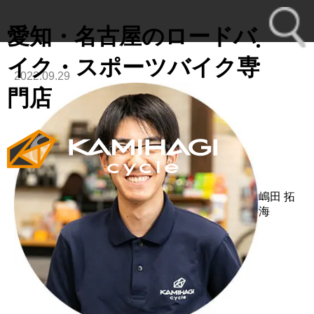
愛知・名古屋のロードバ
イク・スポーツバイク専
2022.09.29
toggl
門店
navig
嶋田 拓
海