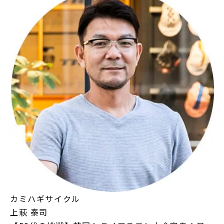
カミハギサイクル
上萩 泰司