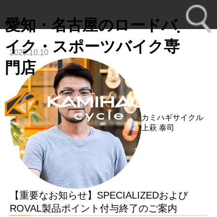
愛知・名古屋のロードバ
イク・スポーツバイク専
2025.10.10
toggl
門店
navig
カミハギサイクル
上萩 泰司
【重要なお知らせ】SPECIALIZEDおよび
ROVAL製品ポイント付与終了のご案内