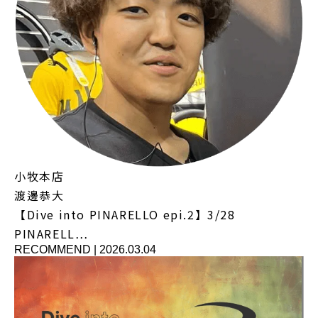
小牧本店
渡邊恭大
【Dive into PINARELLO epi.2】3/28
PINARELL…
RECOMMEND
|
2026.03.04