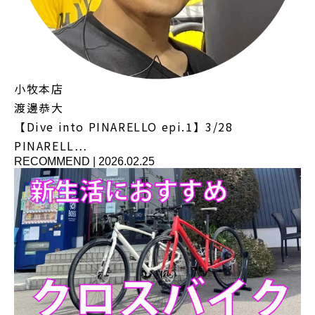
小牧本店
渡邊恭大
【Dive into PINARELLO epi.1】3/28
PINARELL…
RECOMMEND
|
2026.02.25