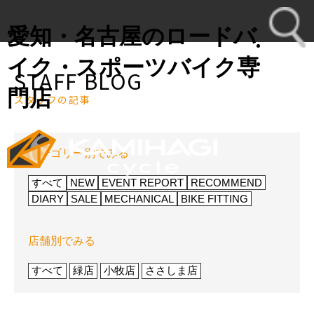
愛知・名古屋のロードバ
イク・スポーツバイク専
STAFF BLOG
toggl
門店
スタッフの記事
navig
カテゴリー別でみる
すべて
NEW
EVENT REPORT
RECOMMEND
DIARY
SALE
MECHANICAL
BIKE FITTING
店舗別でみる
すべて
緑店
小牧店
ささしま店