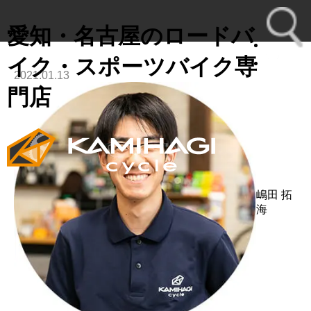
愛知・名古屋のロードバ
イク・スポーツバイク専
2021.01.13
toggl
門店
navig
嶋田 拓
海