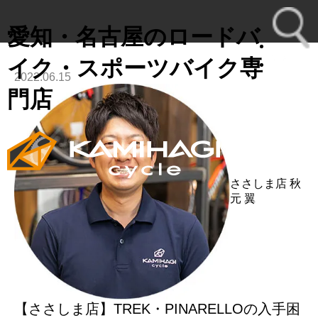
愛知・名古屋のロードバ
イク・スポーツバイク専
2022.06.15
toggl
門店
navig
ささしま店
秋
元 翼
【ささしま店】TREK・PINARELLOの入手困