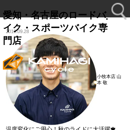
愛知・名古屋のロードバ
イク・スポーツバイク専
2019.09.28
toggl
門店
navig
小牧本店
山
本 敬
温度変化にご用心！秋のライドに大活躍🍁