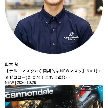
山本 敬
【ナルーマスクから画期的なNEWマスク】N0U(エ
ヌゼロユー)新登場！これは革命…
NEW
|
2020.10.26