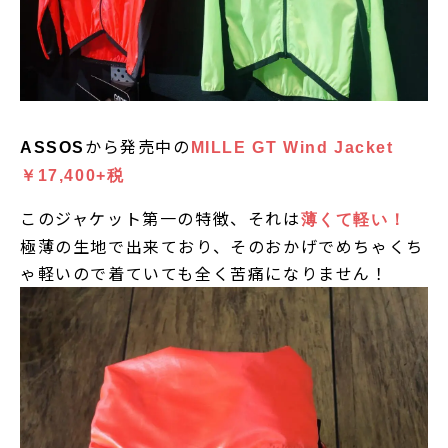
から発売中の
ASSOS
MILLE GT Wind Jacket
￥17,400+税
このジャケット第一の特徴、それは
薄くて軽い！
極薄の生地で出来ており、そのおかげでめちゃくち
ゃ軽いので着ていても全く苦痛になりません！