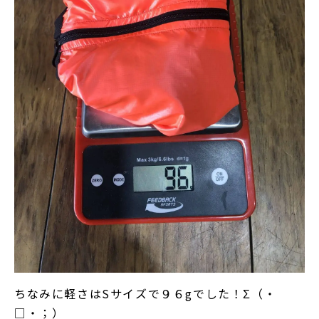
ちなみに軽さはSサイズで９６gでした！Σ（・
□・；）