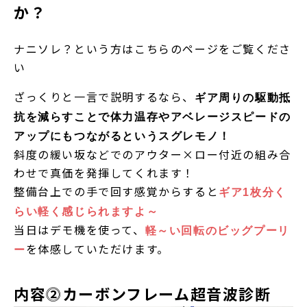
か？
ナニソレ？という方は
こちら
のページをご覧くださ
い
ざっくりと一言で説明するなら、
ギア周りの駆動抵
抗を減らすことで体力温存やアベレージスピードの
アップにもつながるというスグレモノ！
斜度の緩い坂などでのアウター×ロー付近の組み合
わせで真価を発揮してくれます！
整備台上での手で回す感覚からすると
ギア1枚分く
らい軽く感じられますよ～
当日はデモ機を使って、
軽～い回転のビッグプーリ
を体感していただけます。
ー
内容⓶カーボンフレーム超音波診断