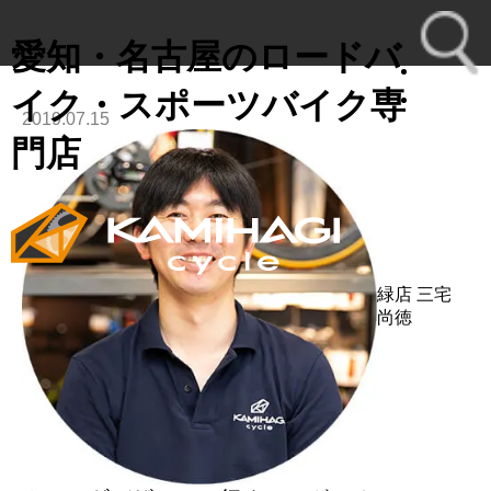
愛知・名古屋のロードバ
イク・スポーツバイク専
2019.07.15
toggl
門店
navig
緑店
三宅
尚徳