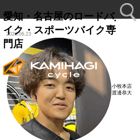
愛知・名古屋のロードバ
イク・スポーツバイク専
2026.06.23
toggl
門店
navig
小牧本店
渡邊恭大