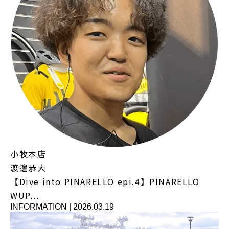
小牧本店
渡邊恭大
【Dive into PINARELLO epi.4】PINARELLO
WUP…
INFORMATION
|
2026.03.19