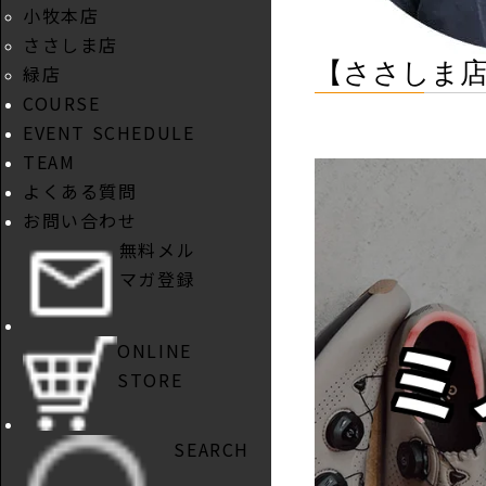
小牧本店
ささしま店
【ささしま店】
緑店
COURSE
EVENT SCHEDULE
TEAM
よくある質問
お問い合わせ
無料メル
マガ登録
ONLINE
STORE
SEARCH