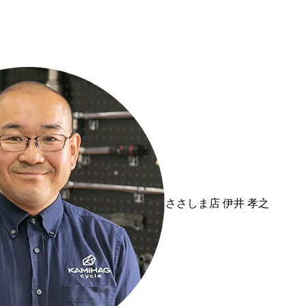
ささしま店
伊井 孝之