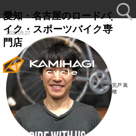
愛知・名古屋のロードバ
イク・スポーツバイク専
2020.05.27
toggl
門店
navig
完戸 嵩
穂