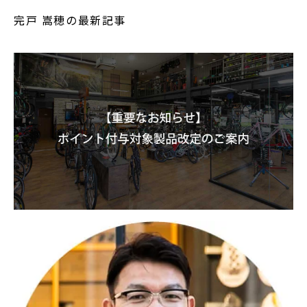
完戸 嵩穂の最新記事