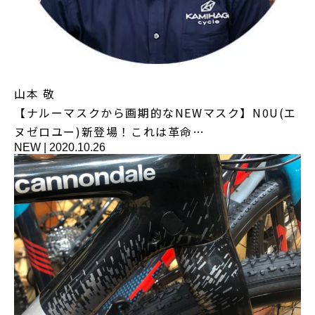
山本 敬
【ナルーマスクから画期的なNEWマスク】N0U(エ
ヌゼロユー)新登場！これは革命…
NEW
|
2020.10.26