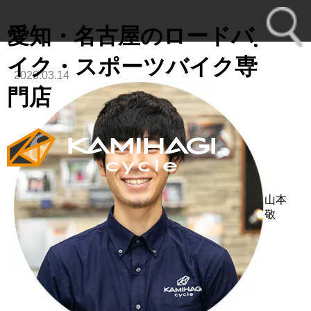
愛知・名古屋のロードバ
イク・スポーツバイク専
2020.03.14
toggl
門店
navig
山本
敬