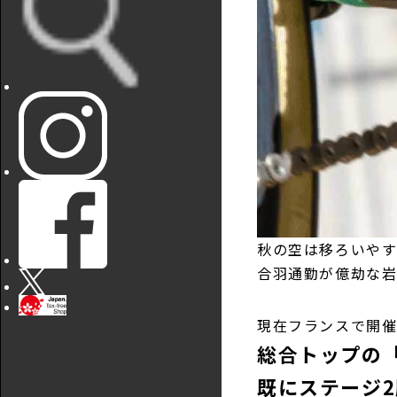
秋の空は移ろいや
合羽通勤が億劫な
現在フランスで開
総合トップの
既にステージ