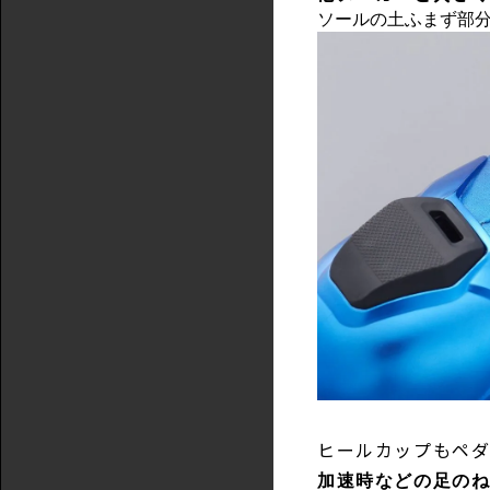
ソールの土ふまず部
ヒールカップもペ
加速時などの足の