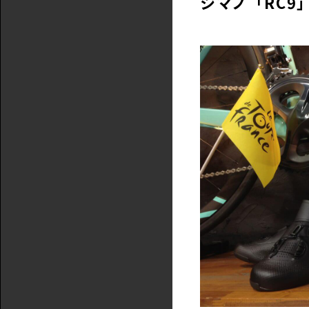
シマノ「RC9