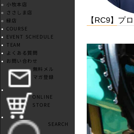
小牧本店
ささしま店
【RC9】プ
緑店
COURSE
EVENT SCHEDULE
TEAM
よくある質問
お問い合わせ
無料メル
マガ登録
ONLINE
STORE
SEARCH