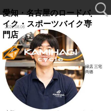
愛知・名古屋のロードバ
イク・スポーツバイク専
2022.08.06
toggl
門店
navig
緑店
三宅
尚徳