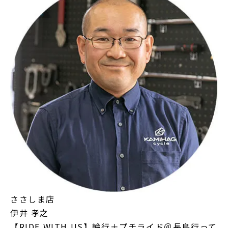
ささしま店
伊井 孝之
【RIDE WITH US】輪行＋プチライド＠長島行って