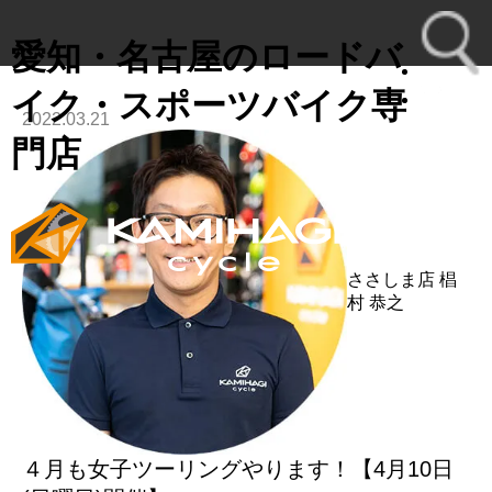
愛知・名古屋のロードバ
イク・スポーツバイク専
2022.03.21
toggl
門店
navig
ささしま店
椙
村 恭之
４月も女子ツーリングやります！【4月10日