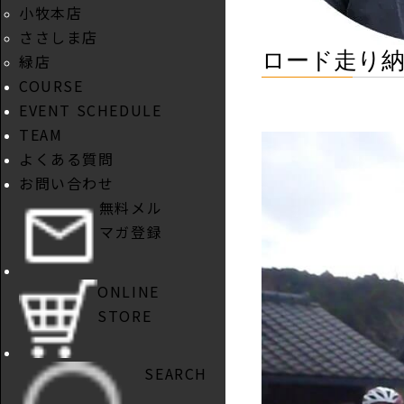
小牧本店
ささしま店
ロード走り
緑店
COURSE
EVENT SCHEDULE
TEAM
よくある質問
お問い合わせ
無料メル
マガ登録
ONLINE
STORE
SEARCH