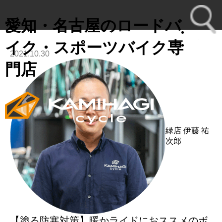
愛知・名古屋のロードバ
イク・スポーツバイク専
2021.10.30
toggl
門店
navig
緑店
伊藤 祐
次郎
【塗る防寒対策】暖かライドにおススメのボ