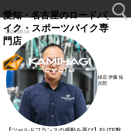
愛知・名古屋のロードバ
イク・スポーツバイク専
2024.09.14
toggl
門店
navig
緑店
伊藤 祐
次郎
【ツールドフランスの感動を再び】ELITE数