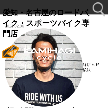
愛知・名古屋のロードバ
イク・スポーツバイク専
2022.02.06
toggl
門店
navig
緑店
久野
稜汰