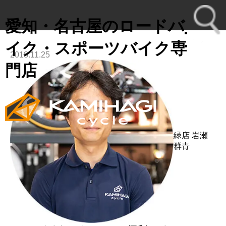
愛知・名古屋のロードバ
イク・スポーツバイク専
2018.11.25
toggl
門店
navig
緑店
岩瀬
群青