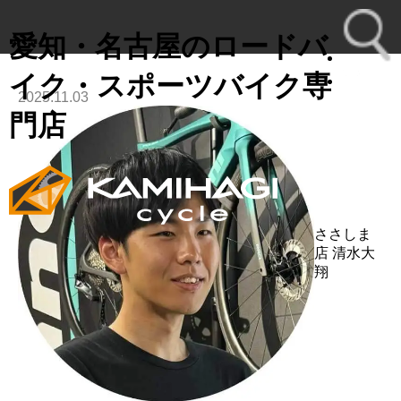
愛知・名古屋のロードバ
イク・スポーツバイク専
2025.11.03
toggl
門店
navig
ささしま
店
清水大
翔