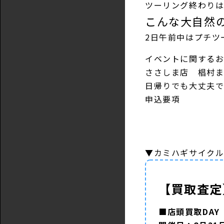
ツーリング終わりは
こんな大自然
2日午前中はプチツ
イベントに関する
ささしま店 椙村
日帰りでも大丈夫
申込要項
▼カミハギサイク
【買取査定
■店頭買取DAY