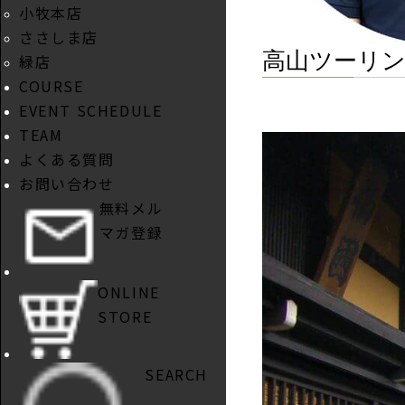
小牧本店
ささしま店
高山ツーリ
緑店
COURSE
EVENT SCHEDULE
TEAM
よくある質問
お問い合わせ
無料メル
マガ登録
ONLINE
STORE
SEARCH