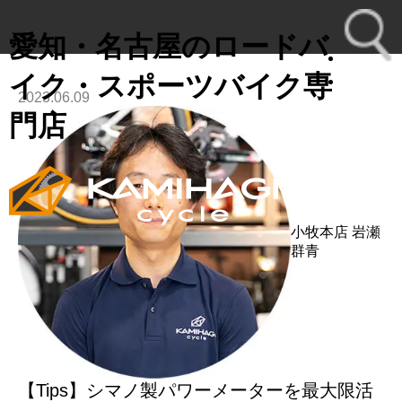
愛知・名古屋のロードバ
イク・スポーツバイク専
2023.06.09
toggl
門店
navig
小牧本店
岩瀬
群青
【Tips】シマノ製パワーメーターを最大限活