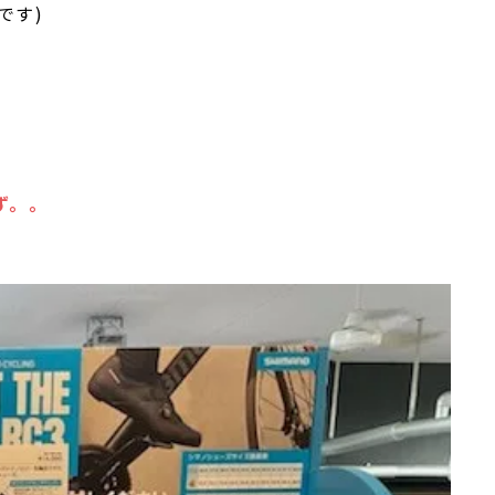
です)
ず。。