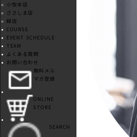
小牧本店
ささしま店
緑店
COURSE
EVENT SCHEDULE
TEAM
よくある質問
お問い合わせ
無料メル
マガ登録
ONLINE
STORE
SEARCH