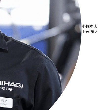
小牧本店
上萩 裕太