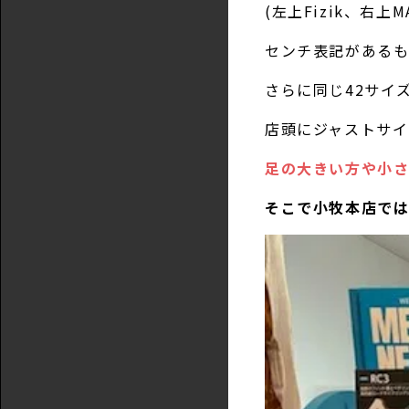
(左上Fizik、右上
センチ表記がある
さらに同じ42サイズ
店頭にジャストサイ
足の大きい方や小さ
そこで小牧本店で