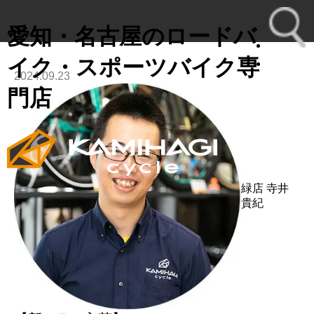
愛知・名古屋のロードバ
イク・スポーツバイク専
2024.09.23
toggl
門店
navig
緑店
寺井
貴紀