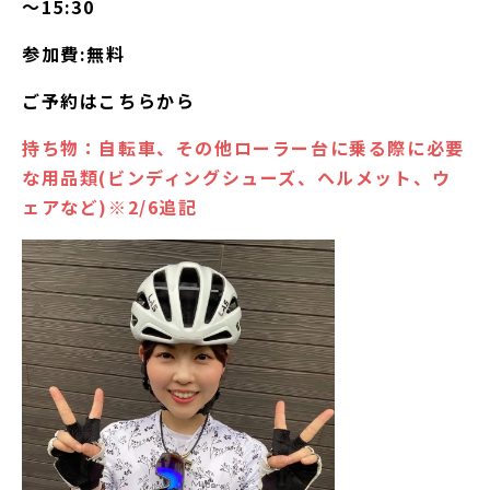
～15:30
参加費:無料
ご予約は
こちら
から
持ち物：自転車、その他ローラー台に乗る際に必要
な用品類(ビンディングシューズ、ヘルメット、ウ
ェアなど)※2/6追記