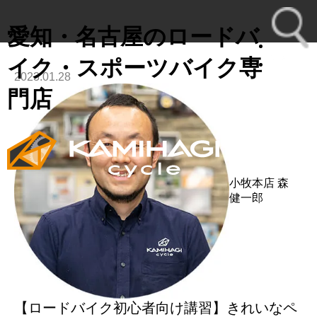
愛知・名古屋のロードバ
イク・スポーツバイク専
2023.01.28
toggl
門店
navig
小牧本店
森
健一郎
【ロードバイク初心者向け講習】きれいなペ