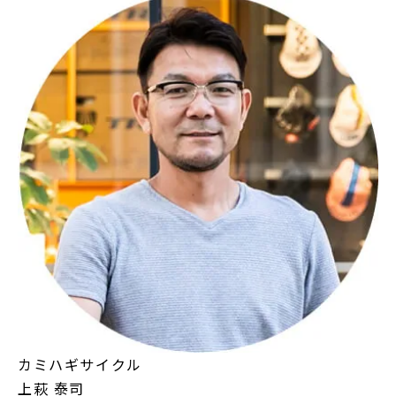
カミハギサイクル
上萩 泰司