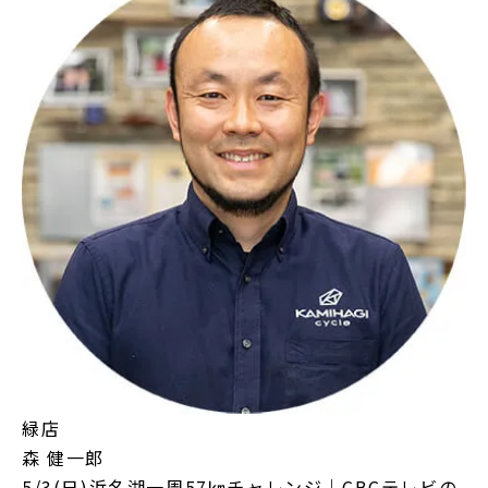
緑店
森 健一郎
5/3(日)浜名湖一周57㎞チャレンジ｜CBCテレビの