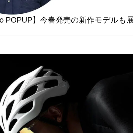
buto POPUP】今春発売の新作モ
～