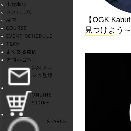
小牧本店
ささしま店
【OGK Ka
緑店
COURSE
見つけよう
EVENT SCHEDULE
TEAM
よくある質問
お問い合わせ
無料メル
マガ登録
ONLINE
STORE
SEARCH