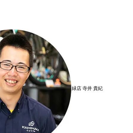
緑店
寺井 貴紀