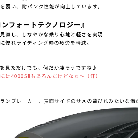
囲を覆い、耐パンク性能が向上しています。
コンフォートテクノロジー』
を見直し、しなやかな乗り心地と軽さを実現
性に優れライディング時の疲労を軽減。
明を見ただけでも、何だか凄そうですね♪
には4000SⅡもあるんだけどなぁ～（汗）
トランブレーカー、表面サイドのサメの背びれみたいな