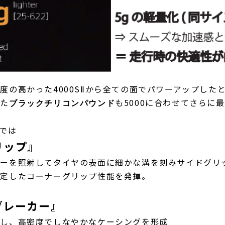
度の高かった4000SⅡから全ての面でパワーアップした
った
も5000に合わせてさらに
ブラックチリコンパウンド
では
リップ』
ザーを照射してタイヤの表面に細かな溝を刻みサイドグリ
安定したコーナーグリップ性能を発揮。
ブレーカー』
直し、高密度でしなやかなケーシングを形成