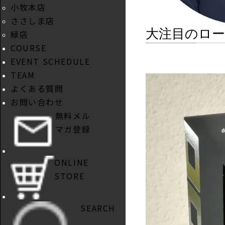
小牧本店
ささしま店
大注目のロード
緑店
COURSE
EVENT SCHEDULE
TEAM
よくある質問
お問い合わせ
無料メル
マガ登録
ONLINE
STORE
SEARCH