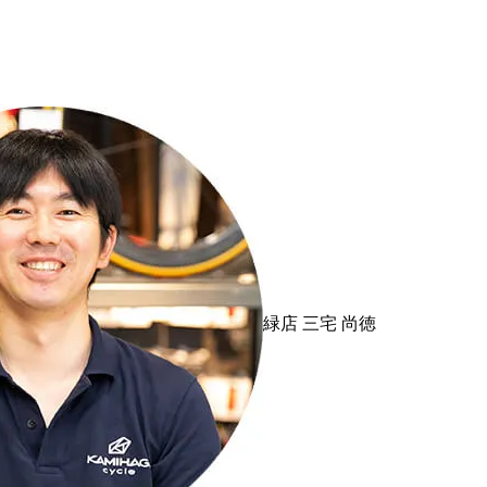
緑店
三宅 尚徳