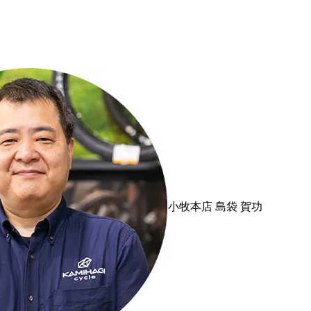
小牧本店
島袋 賀功