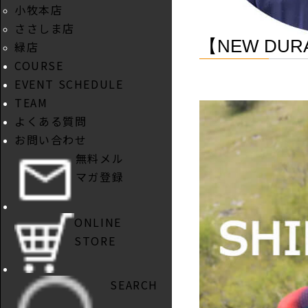
小牧本店
ささしま店
【NEW DU
緑店
COURSE
EVENT SCHEDULE
TEAM
よくある質問
お問い合わせ
無料メル
マガ登録
ONLINE
STORE
SEARCH