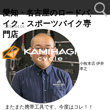
愛知・名古屋のロードバ
イク・スポーツバイク専
2019.04.04
toggl
門店
navig
小牧本店
伊井
孝之
またまた携帯工具です。今度はコレ！！