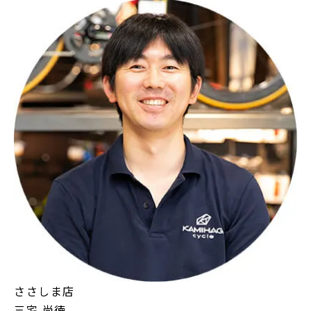
ささしま店
三宅 尚徳