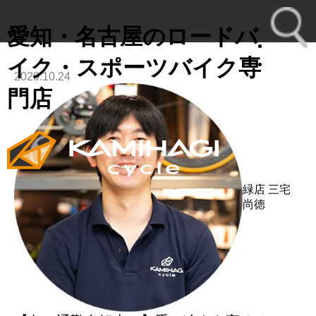
愛知・名古屋のロードバ
イク・スポーツバイク専
2020.10.24
toggl
門店
navig
緑店
三宅
尚徳