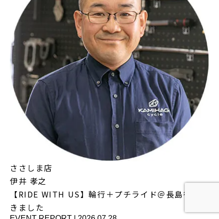
ささしま店
伊井 孝之
【RIDE WITH US】輪行＋プチライド＠長島行って
きました
EVENT REPORT
|
2026.07.28