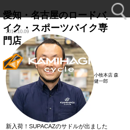
愛知・名古屋のロードバ
イク・スポーツバイク専
2019.10.09
toggl
門店
navig
小牧本店
森
健一郎
新入荷！SUPACAZのサドルが出ました