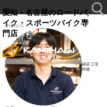
愛知・名古屋のロードバ
イク・スポーツバイク専
2020.02.01
toggl
門店
navig
緑店
三宅
尚徳