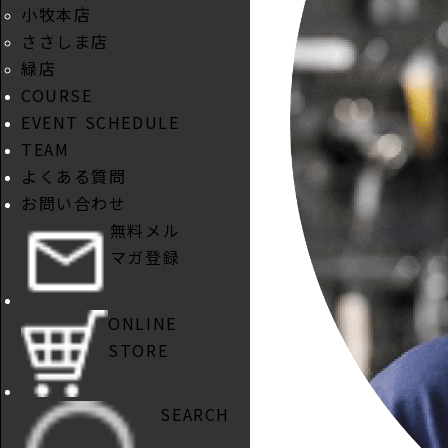
小牧本店
ささしま店
緑店
COURSE
EVENT SCHEDULE
TEAM
よくある質問
お問い合わせ
無料メル
マガ登録
ONLINE
STORE
SEARCH