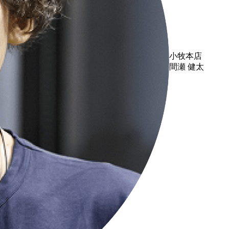
小牧本店
間瀬 健太