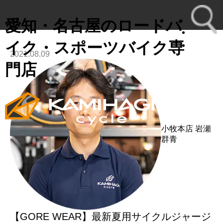
愛知・名古屋のロードバ
イク・スポーツバイク専
2021.08.09
toggl
門店
navig
小牧本店
岩瀬
群青
【GORE WEAR】最新夏用サイクルジャージ