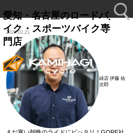
愛知・名古屋のロードバ
イク・スポーツバイク専
2020.02.21
toggl
門店
navig
緑店
伊藤 祐
次郎
まだ寒い朝晩のライドにピッタリ！GORE社