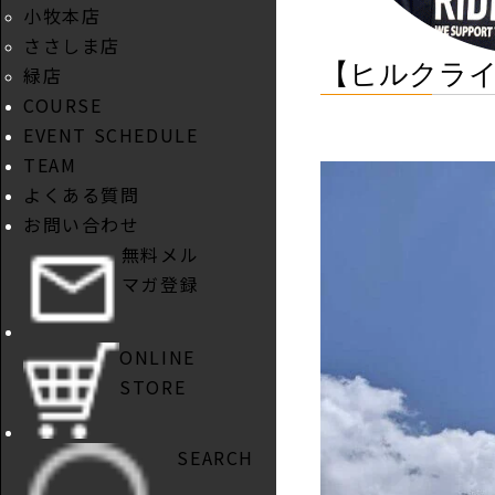
小牧本店
ささしま店
【ヒルクラ
緑店
COURSE
EVENT SCHEDULE
TEAM
よくある質問
お問い合わせ
無料メル
マガ登録
ONLINE
STORE
SEARCH