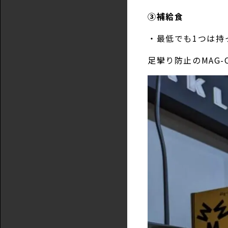
③補給食
・最低でも1つは持
足攣り防止のMAG