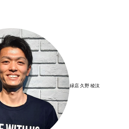
緑店
久野 稜汰