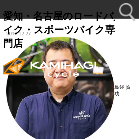
愛知・名古屋のロードバ
イク・スポーツバイク専
2018.12.27
toggl
門店
navig
島袋 賀
功