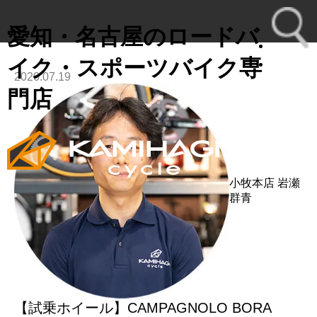
愛知・名古屋のロードバ
イク・スポーツバイク専
2020.07.19
toggl
門店
navig
小牧本店
岩瀬
群青
【試乗ホイール】CAMPAGNOLO BORA