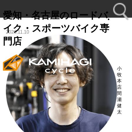
愛知・名古屋のロードバ
イク・スポーツバイク専
2023.11.10
toggl
門店
navig
小
牧
本
店
間
瀬
健
太