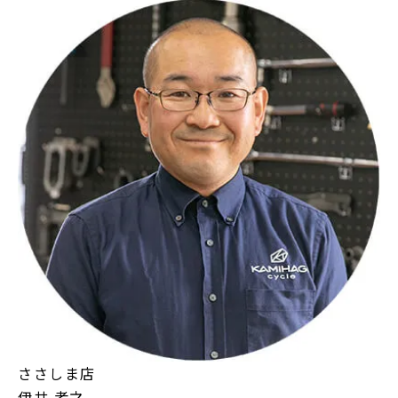
ささしま店
伊井 孝之