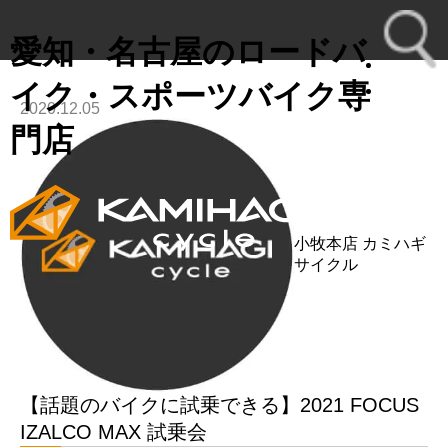
愛知・名古屋のロードバ
イク・スポーツバイク専
2020.12.05
toggl
門店
navig
小牧本店
カミハギ
サイクル
【話題のバイクに試乗できる】2021 FOCUS
IZALCO MAX 試乗会