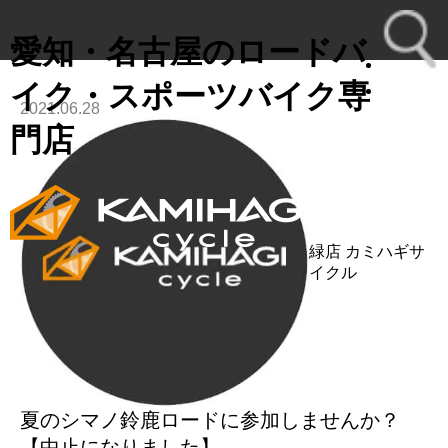
愛知・名古屋のロードバ
イク・スポーツバイク専
2021.06.28
toggl
門店
navig
緑店
カミハギサ
イクル
夏のシマノ鈴鹿ロードに参加しませんか？
【中止になりました】