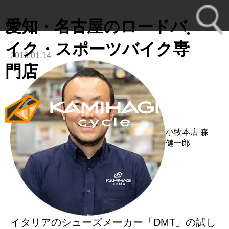
愛知・名古屋のロードバ
イク・スポーツバイク専
2019.01.14
toggl
門店
navig
小牧本店
森
健一郎
イタリアのシューズメーカー「DMT」の試し