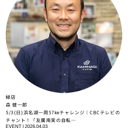
緑店
森 健一郎
5/3(日)浜名湖一周57㎞チャレンジ｜CBCテレビの
チャント！「友廣南実の自転…
EVENT
|
2026.04.03