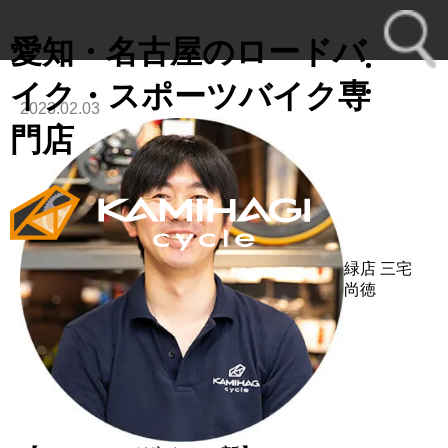
愛知・名古屋のロードバ
イク・スポーツバイク専
2023.02.03
toggl
門店
navig
緑店
三宅
尚徳