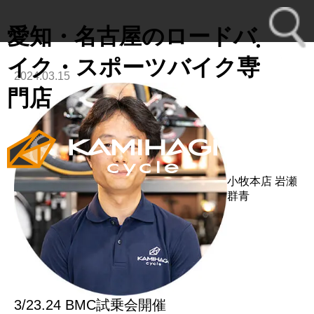
愛知・名古屋のロードバ
イク・スポーツバイク専
2024.03.15
toggl
門店
navig
小牧本店
岩瀬
群青
3/23.24 BMC試乗会開催